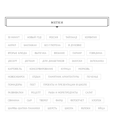
МЕТКИ
30 МИНУТ
НОВЫЙ ГОД
РОССИЯ
ТАЙЛАНД
ХОРВАТИЯ
АКРИЛ
БАКЛАЖАН
БЕЗ ГЛЮТЕНА
В ДУХОВКЕ
ВТОРЫЕ БЛЮДА
ВЫПЕЧКА
ВЯЗАНИЕ
ГАРНИР
ГОВЯДИНА
ДЕСЕРТ
ДЕТКАМ
ДЛЯ ДИАБЕТИКОВ
ЗАКУСКИ
ЗАПЕКАНКА
КАРТОФЕЛЬ
КОНСЕРВИРОВАНИЕ
КУРИЦА
МОРКОВЬ
НОВОСИБИРСК
ОТДЫХ
ПАМЯТНИК АРХИТЕКТУРЫ
ПЕЧЕНЬЕ
ПОМИДОРЫ
ПОСТ
ПРОЕКТЫ И ПРЕЗЕНТАЦИИ В ШКОЛЕ
РАЗВИВАЛКИ
РЕЦЕПТ
РЫБА И МОРЕПРОДУКТЫ
САЛАТ
СВИНИНА
СЫР
ТВОРОГ
ФАРШ
ФОТООТЧЕТ
ХЛОПОК
ШАРФЫ-ШАПКИ-ПАНАМКИ
ШЕРСТЬ
ШКОЛА
ЯБЛОКИ
ЯЙЦА