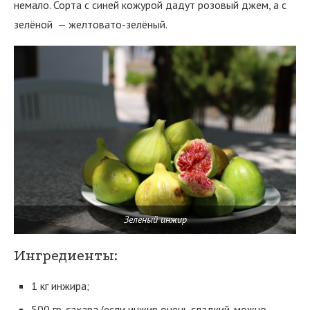
немало. Сорта с синей кожурой дадут розовый джем, а с
зелёной — желтовато-зелёный.
Зеленый инжир
Ингредиенты:
1 кг инжира;
500 гр. сахара (если инжир очень сладкий-можно