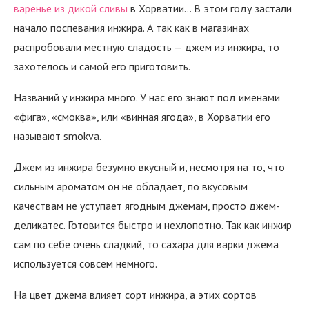
варенье из дикой сливы
в Хорватии… В этом году застали
начало поспевания инжира. А так как в магазинах
распробовали местную сладость — джем из инжира, то
захотелось и самой его приготовить.
Названий у инжира много. У нас его знают под именами
«фига», «смоква», или «винная ягода», в Хорватии его
называют smokva.
Джем из инжира безумно вкусный и, несмотря на то, что
сильным ароматом он не обладает, по вкусовым
качествам не уступает ягодным джемам, просто джем-
деликатес. Готовится быстро и нехлопотно. Так как инжир
сам по себе очень сладкий, то сахара для варки джема
используется совсем немного.
На цвет джема влияет сорт инжира, а этих сортов