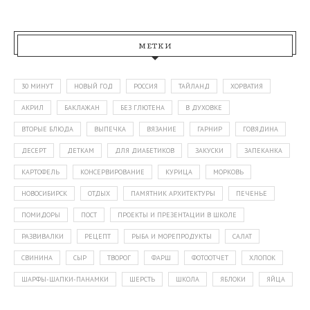
МЕТКИ
30 МИНУТ
НОВЫЙ ГОД
РОССИЯ
ТАЙЛАНД
ХОРВАТИЯ
АКРИЛ
БАКЛАЖАН
БЕЗ ГЛЮТЕНА
В ДУХОВКЕ
ВТОРЫЕ БЛЮДА
ВЫПЕЧКА
ВЯЗАНИЕ
ГАРНИР
ГОВЯДИНА
ДЕСЕРТ
ДЕТКАМ
ДЛЯ ДИАБЕТИКОВ
ЗАКУСКИ
ЗАПЕКАНКА
КАРТОФЕЛЬ
КОНСЕРВИРОВАНИЕ
КУРИЦА
МОРКОВЬ
НОВОСИБИРСК
ОТДЫХ
ПАМЯТНИК АРХИТЕКТУРЫ
ПЕЧЕНЬЕ
ПОМИДОРЫ
ПОСТ
ПРОЕКТЫ И ПРЕЗЕНТАЦИИ В ШКОЛЕ
РАЗВИВАЛКИ
РЕЦЕПТ
РЫБА И МОРЕПРОДУКТЫ
САЛАТ
СВИНИНА
СЫР
ТВОРОГ
ФАРШ
ФОТООТЧЕТ
ХЛОПОК
ШАРФЫ-ШАПКИ-ПАНАМКИ
ШЕРСТЬ
ШКОЛА
ЯБЛОКИ
ЯЙЦА