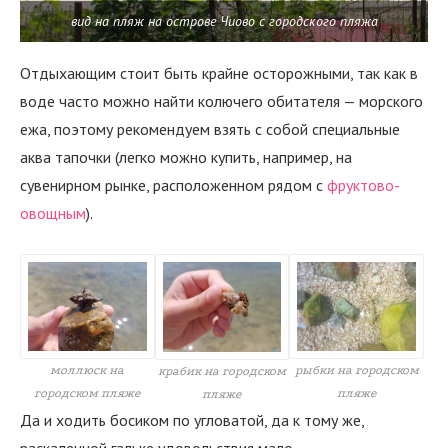
вид на пляж на острове Чиово с городского пляжа
Отдыхающим стоит быть крайне осторожными, так как в
воде часто можно найти колючего обитателя — морского
ежа, поэтому рекомендуем взять с собой специальные
аква тапочки (легко можно купить, например, на
сувенирном рынке, расположенном рядом с
фруктово-
овощным
).
рыбки на городском
моллюск на
крабик на городском
пляже
городском пляже
пляже
Да и ходить босиком по угловатой, да к тому же,
раскаленной гальке удовольствия мало.