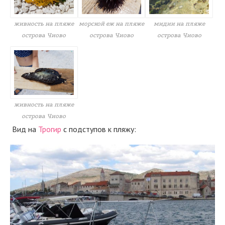
живность на пляже
морской еж на пляже
мидии на пляже
острова Чиово
острова Чиово
острова Чиово
живность на пляже
острова Чиово
Вид на
Трогир
с подступов к пляжу: