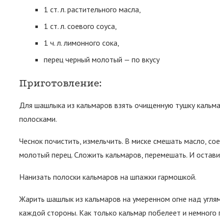
1 ст. л. растительного масла,
1 ст. л. соевого соуса,
1 ч. л. лимонного сока,
перец черный молотый — по вкусу
Приготовление:
Для шашлыка из кальмаров взять очищенную тушку кальма
полосками.
Чеснок почистить, измельчить. В миске смешать масло, со
молотый перец. Сложить кальмаров, перемешать. И остави
Нанизать полоски кальмаров на шпажки гармошкой.
Жарить шашлык из кальмаров на умеренном огне над углям
каждой стороны. Как только кальмар побелеет и немного