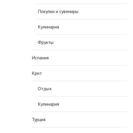
Покупки и сувениры
Кулинария
Фрукты
Испания
Крит
Отдых
Кулинария
ОРТ КУЧЕРЯВЫЙ МАЛЬЧИК С
КАНАПЕ С СЫРОМ И
ЯГОДАМИ
ВИНОГРАДОМ
Турция
16 ноября, 2016
17 ноября, 2025