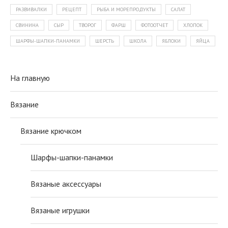
РАЗВИВАЛКИ
РЕЦЕПТ
РЫБА И МОРЕПРОДУКТЫ
САЛАТ
СВИНИНА
СЫР
ТВОРОГ
ФАРШ
ФОТООТЧЕТ
ХЛОПОК
ШАРФЫ-ШАПКИ-ПАНАМКИ
ШЕРСТЬ
ШКОЛА
ЯБЛОКИ
ЯЙЦА
На главную
Вязание
Вязание крючком
Шарфы-шапки-панамки
Вязаные аксессуары
Вязаные игрушки