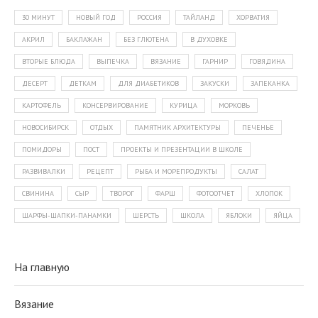
30 МИНУТ
НОВЫЙ ГОД
РОССИЯ
ТАЙЛАНД
ХОРВАТИЯ
АКРИЛ
БАКЛАЖАН
БЕЗ ГЛЮТЕНА
В ДУХОВКЕ
ВТОРЫЕ БЛЮДА
ВЫПЕЧКА
ВЯЗАНИЕ
ГАРНИР
ГОВЯДИНА
ДЕСЕРТ
ДЕТКАМ
ДЛЯ ДИАБЕТИКОВ
ЗАКУСКИ
ЗАПЕКАНКА
КАРТОФЕЛЬ
КОНСЕРВИРОВАНИЕ
КУРИЦА
МОРКОВЬ
НОВОСИБИРСК
ОТДЫХ
ПАМЯТНИК АРХИТЕКТУРЫ
ПЕЧЕНЬЕ
ПОМИДОРЫ
ПОСТ
ПРОЕКТЫ И ПРЕЗЕНТАЦИИ В ШКОЛЕ
РАЗВИВАЛКИ
РЕЦЕПТ
РЫБА И МОРЕПРОДУКТЫ
САЛАТ
СВИНИНА
СЫР
ТВОРОГ
ФАРШ
ФОТООТЧЕТ
ХЛОПОК
ШАРФЫ-ШАПКИ-ПАНАМКИ
ШЕРСТЬ
ШКОЛА
ЯБЛОКИ
ЯЙЦА
На главную
Вязание