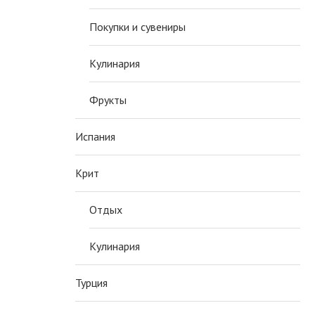
Покупки и сувениры
Кулинария
Фрукты
Испания
Крит
Отдых
Кулинария
ПИРОГ ОРЕХОВЫЙ ПУХ
ПАСТА С ТЫКВЕННЫМИ
СЕМЕЧКАМИ И ТОМАТН
Турция
26 августа, 2023
СОУСОМ
25 февраля, 2019