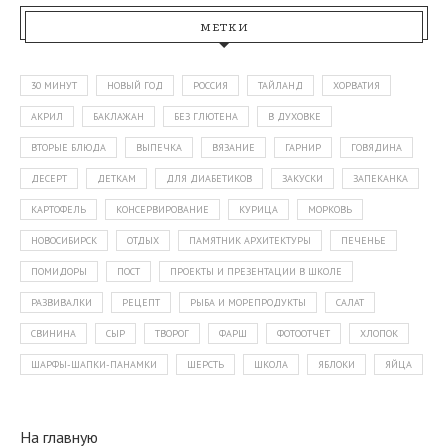
МЕТКИ
30 МИНУТ
НОВЫЙ ГОД
РОССИЯ
ТАЙЛАНД
ХОРВАТИЯ
АКРИЛ
БАКЛАЖАН
БЕЗ ГЛЮТЕНА
В ДУХОВКЕ
ВТОРЫЕ БЛЮДА
ВЫПЕЧКА
ВЯЗАНИЕ
ГАРНИР
ГОВЯДИНА
ДЕСЕРТ
ДЕТКАМ
ДЛЯ ДИАБЕТИКОВ
ЗАКУСКИ
ЗАПЕКАНКА
КАРТОФЕЛЬ
КОНСЕРВИРОВАНИЕ
КУРИЦА
МОРКОВЬ
НОВОСИБИРСК
ОТДЫХ
ПАМЯТНИК АРХИТЕКТУРЫ
ПЕЧЕНЬЕ
ПОМИДОРЫ
ПОСТ
ПРОЕКТЫ И ПРЕЗЕНТАЦИИ В ШКОЛЕ
РАЗВИВАЛКИ
РЕЦЕПТ
РЫБА И МОРЕПРОДУКТЫ
САЛАТ
СВИНИНА
СЫР
ТВОРОГ
ФАРШ
ФОТООТЧЕТ
ХЛОПОК
ШАРФЫ-ШАПКИ-ПАНАМКИ
ШЕРСТЬ
ШКОЛА
ЯБЛОКИ
ЯЙЦА
На главную