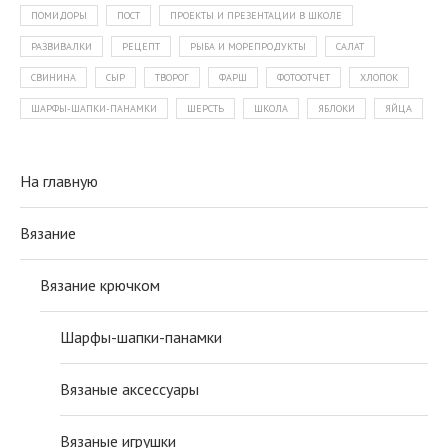
ПОМИДОРЫ
ПОСТ
ПРОЕКТЫ И ПРЕЗЕНТАЦИИ В ШКОЛЕ
РАЗВИВАЛКИ
РЕЦЕПТ
РЫБА И МОРЕПРОДУКТЫ
САЛАТ
СВИНИНА
СЫР
ТВОРОГ
ФАРШ
ФОТООТЧЕТ
ХЛОПОК
ШАРФЫ-ШАПКИ-ПАНАМКИ
ШЕРСТЬ
ШКОЛА
ЯБЛОКИ
ЯЙЦА
На главную
Вязание
Вязание крючком
Шарфы-шапки-панамки
Вязаные аксессуары
Вязаные игрушки