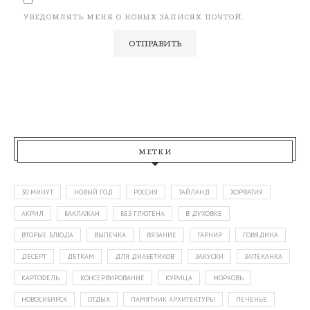
УВЕДОМЛЯТЬ МЕНЯ О НОВЫХ ЗАПИСЯХ ПОЧТОЙ.
МЕТКИ
30 МИНУТ
НОВЫЙ ГОД
РОССИЯ
ТАЙЛАНД
ХОРВАТИЯ
АКРИЛ
БАКЛАЖАН
БЕЗ ГЛЮТЕНА
В ДУХОВКЕ
ВТОРЫЕ БЛЮДА
ВЫПЕЧКА
ВЯЗАНИЕ
ГАРНИР
ГОВЯДИНА
ДЕСЕРТ
ДЕТКАМ
ДЛЯ ДИАБЕТИКОВ
ЗАКУСКИ
ЗАПЕКАНКА
КАРТОФЕЛЬ
КОНСЕРВИРОВАНИЕ
КУРИЦА
МОРКОВЬ
НОВОСИБИРСК
ОТДЫХ
ПАМЯТНИК АРХИТЕКТУРЫ
ПЕЧЕНЬЕ