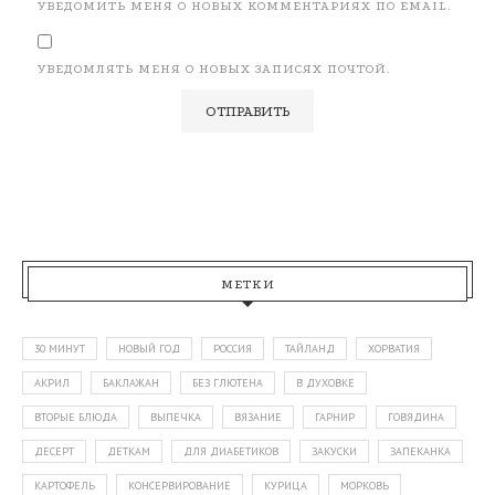
УВЕДОМИТЬ МЕНЯ О НОВЫХ КОММЕНТАРИЯХ ПО EMAIL.
УВЕДОМЛЯТЬ МЕНЯ О НОВЫХ ЗАПИСЯХ ПОЧТОЙ.
МЕТКИ
30 МИНУТ
НОВЫЙ ГОД
РОССИЯ
ТАЙЛАНД
ХОРВАТИЯ
АКРИЛ
БАКЛАЖАН
БЕЗ ГЛЮТЕНА
В ДУХОВКЕ
ВТОРЫЕ БЛЮДА
ВЫПЕЧКА
ВЯЗАНИЕ
ГАРНИР
ГОВЯДИНА
ДЕСЕРТ
ДЕТКАМ
ДЛЯ ДИАБЕТИКОВ
ЗАКУСКИ
ЗАПЕКАНКА
КАРТОФЕЛЬ
КОНСЕРВИРОВАНИЕ
КУРИЦА
МОРКОВЬ