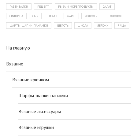
РАЗВИВАЛКИ
РЕЦЕПТ
РЫБА И МОРЕПРОДУКТЫ
САЛАТ
СВИНИНА
СЫР
ТВОРОГ
ФАРШ
ФОТООТЧЕТ
ХЛОПОК
ШАРФЫ-ШАПКИ-ПАНАМКИ
ШЕРСТЬ
ШКОЛА
ЯБЛОКИ
ЯЙЦА
На главную
Вязание
Вязание крючком
Шарфы-шапки-панамки
Вязаные аксессуары
Вязаные игрушки