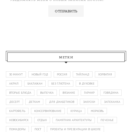
МЕТКИ
30 МИНУТ
НОВЫЙ ГОД
РОССИЯ
ТАЙЛАНД
ХОРВАТИЯ
АКРИЛ
БАКЛАЖАН
БЕЗ ГЛЮТЕНА
В ДУХОВКЕ
ВТОРЫЕ БЛЮДА
ВЫПЕЧКА
ВЯЗАНИЕ
ГАРНИР
ГОВЯДИНА
ДЕСЕРТ
ДЕТКАМ
ДЛЯ ДИАБЕТИКОВ
ЗАКУСКИ
ЗАПЕКАНКА
КАРТОФЕЛЬ
КОНСЕРВИРОВАНИЕ
КУРИЦА
МОРКОВЬ
НОВОСИБИРСК
ОТДЫХ
ПАМЯТНИК АРХИТЕКТУРЫ
ПЕЧЕНЬЕ
ПОМИДОРЫ
ПОСТ
ПРОЕКТЫ И ПРЕЗЕНТАЦИИ В ШКОЛЕ