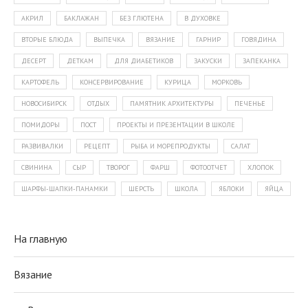
АКРИЛ
БАКЛАЖАН
БЕЗ ГЛЮТЕНА
В ДУХОВКЕ
ВТОРЫЕ БЛЮДА
ВЫПЕЧКА
ВЯЗАНИЕ
ГАРНИР
ГОВЯДИНА
ДЕСЕРТ
ДЕТКАМ
ДЛЯ ДИАБЕТИКОВ
ЗАКУСКИ
ЗАПЕКАНКА
КАРТОФЕЛЬ
КОНСЕРВИРОВАНИЕ
КУРИЦА
МОРКОВЬ
НОВОСИБИРСК
ОТДЫХ
ПАМЯТНИК АРХИТЕКТУРЫ
ПЕЧЕНЬЕ
ПОМИДОРЫ
ПОСТ
ПРОЕКТЫ И ПРЕЗЕНТАЦИИ В ШКОЛЕ
РАЗВИВАЛКИ
РЕЦЕПТ
РЫБА И МОРЕПРОДУКТЫ
САЛАТ
СВИНИНА
СЫР
ТВОРОГ
ФАРШ
ФОТООТЧЕТ
ХЛОПОК
ШАРФЫ-ШАПКИ-ПАНАМКИ
ШЕРСТЬ
ШКОЛА
ЯБЛОКИ
ЯЙЦА
На главную
Вязание