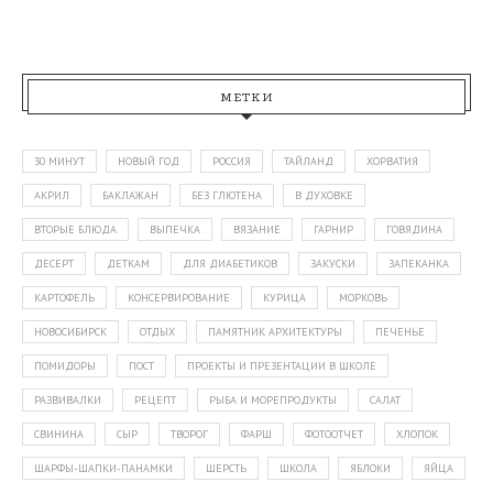
МЕТКИ
30 МИНУТ
НОВЫЙ ГОД
РОССИЯ
ТАЙЛАНД
ХОРВАТИЯ
АКРИЛ
БАКЛАЖАН
БЕЗ ГЛЮТЕНА
В ДУХОВКЕ
ВТОРЫЕ БЛЮДА
ВЫПЕЧКА
ВЯЗАНИЕ
ГАРНИР
ГОВЯДИНА
ДЕСЕРТ
ДЕТКАМ
ДЛЯ ДИАБЕТИКОВ
ЗАКУСКИ
ЗАПЕКАНКА
КАРТОФЕЛЬ
КОНСЕРВИРОВАНИЕ
КУРИЦА
МОРКОВЬ
НОВОСИБИРСК
ОТДЫХ
ПАМЯТНИК АРХИТЕКТУРЫ
ПЕЧЕНЬЕ
ПОМИДОРЫ
ПОСТ
ПРОЕКТЫ И ПРЕЗЕНТАЦИИ В ШКОЛЕ
РАЗВИВАЛКИ
РЕЦЕПТ
РЫБА И МОРЕПРОДУКТЫ
САЛАТ
СВИНИНА
СЫР
ТВОРОГ
ФАРШ
ФОТООТЧЕТ
ХЛОПОК
ШАРФЫ-ШАПКИ-ПАНАМКИ
ШЕРСТЬ
ШКОЛА
ЯБЛОКИ
ЯЙЦА