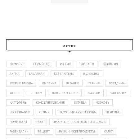
МЕТКИ
30 МИНУТ
НОВЫЙ ГОД
РОССИЯ
ТАЙЛАНД
ХОРВАТИЯ
АКРИЛ
БАКЛАЖАН
БЕЗ ГЛЮТЕНА
В ДУХОВКЕ
ВТОРЫЕ БЛЮДА
ВЫПЕЧКА
ВЯЗАНИЕ
ГАРНИР
ГОВЯДИНА
ДЕСЕРТ
ДЕТКАМ
ДЛЯ ДИАБЕТИКОВ
ЗАКУСКИ
ЗАПЕКАНКА
КАРТОФЕЛЬ
КОНСЕРВИРОВАНИЕ
КУРИЦА
МОРКОВЬ
НОВОСИБИРСК
ОТДЫХ
ПАМЯТНИК АРХИТЕКТУРЫ
ПЕЧЕНЬЕ
ПОМИДОРЫ
ПОСТ
ПРОЕКТЫ И ПРЕЗЕНТАЦИИ В ШКОЛЕ
РАЗВИВАЛКИ
РЕЦЕПТ
РЫБА И МОРЕПРОДУКТЫ
САЛАТ