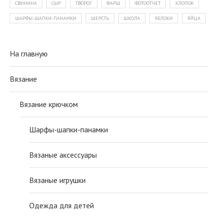
СВИНИНА
СЫР
ТВОРОГ
ФАРШ
ФОТООТЧЕТ
ХЛОПОК
ШАРФЫ-ШАПКИ-ПАНАМКИ
ШЕРСТЬ
ШКОЛА
ЯБЛОКИ
ЯЙЦА
На главную
Вязание
Вязание крючком
Шарфы-шапки-панамки
Вязаные аксессуары
Вязаные игрушки
Одежда для детей