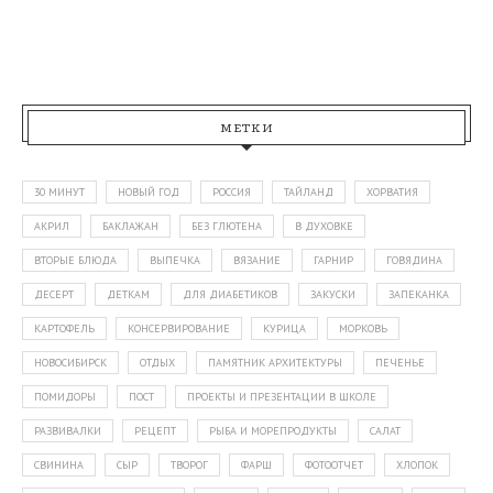
МЕТКИ
30 МИНУТ
НОВЫЙ ГОД
РОССИЯ
ТАЙЛАНД
ХОРВАТИЯ
АКРИЛ
БАКЛАЖАН
БЕЗ ГЛЮТЕНА
В ДУХОВКЕ
ВТОРЫЕ БЛЮДА
ВЫПЕЧКА
ВЯЗАНИЕ
ГАРНИР
ГОВЯДИНА
ДЕСЕРТ
ДЕТКАМ
ДЛЯ ДИАБЕТИКОВ
ЗАКУСКИ
ЗАПЕКАНКА
КАРТОФЕЛЬ
КОНСЕРВИРОВАНИЕ
КУРИЦА
МОРКОВЬ
НОВОСИБИРСК
ОТДЫХ
ПАМЯТНИК АРХИТЕКТУРЫ
ПЕЧЕНЬЕ
ПОМИДОРЫ
ПОСТ
ПРОЕКТЫ И ПРЕЗЕНТАЦИИ В ШКОЛЕ
РАЗВИВАЛКИ
РЕЦЕПТ
РЫБА И МОРЕПРОДУКТЫ
САЛАТ
СВИНИНА
СЫР
ТВОРОГ
ФАРШ
ФОТООТЧЕТ
ХЛОПОК