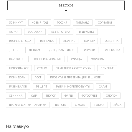
МЕТКИ
30 МИНУТ
НОВЫЙ ГОД
РОССИЯ
ТАЙЛАНД
ХОРВАТИЯ
АКРИЛ
БАКЛАЖАН
БЕЗ ГЛЮТЕНА
В ДУХОВКЕ
ВТОРЫЕ БЛЮДА
ВЫПЕЧКА
ВЯЗАНИЕ
ГАРНИР
ГОВЯДИНА
ДЕСЕРТ
ДЕТКАМ
ДЛЯ ДИАБЕТИКОВ
ЗАКУСКИ
ЗАПЕКАНКА
КАРТОФЕЛЬ
КОНСЕРВИРОВАНИЕ
КУРИЦА
МОРКОВЬ
НОВОСИБИРСК
ОТДЫХ
ПАМЯТНИК АРХИТЕКТУРЫ
ПЕЧЕНЬЕ
ПОМИДОРЫ
ПОСТ
ПРОЕКТЫ И ПРЕЗЕНТАЦИИ В ШКОЛЕ
РАЗВИВАЛКИ
РЕЦЕПТ
РЫБА И МОРЕПРОДУКТЫ
САЛАТ
СВИНИНА
СЫР
ТВОРОГ
ФАРШ
ФОТООТЧЕТ
ХЛОПОК
ШАРФЫ-ШАПКИ-ПАНАМКИ
ШЕРСТЬ
ШКОЛА
ЯБЛОКИ
ЯЙЦА
На главную