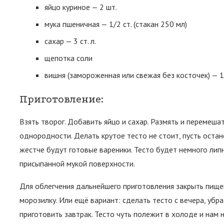
яйцо куриное — 2 шт.
мука пшеничная — 1/2 ст. (стакан 250 мл)
сахар — 3 ст. л.
щепотка соли
вишня (замороженная или свежая без косточек) — 1
Приготовление:
Взять творог. Добавить яйцо и сахар. Размять и перемеша
однородности. Делать крутое тесто не стоит, пусть остан
жестче будут готовые вареники. Тесто будет немного липн
присыпанной мукой поверхности.
Для облегчения дальнейшего приготовления закрыть пищев
морозилку. Или ещё вариант: сделать тесто с вечера, убр
приготовить завтрак. Тесто чуть полежит в холоде и нам 