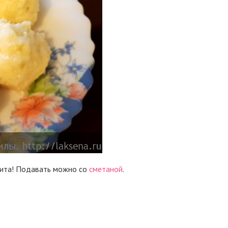
етита! Подавать можно со
сметаной
.