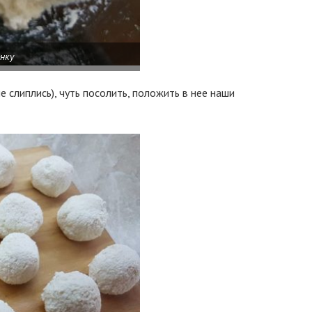
нку
 слиплись), чуть посолить, положить в нее наши