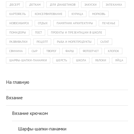
ДЕСЕРТ
ДЕТКАМ
ДЛЯ ДИАБЕТИКОВ
ЗАКУСКИ
ЗАПЕКАНКА
КАРТОФЕЛЬ
КОНСЕРВИРОВАНИЕ
КУРИЦА
МОРКОВЬ
НОВОСИБИРСК
ОТДЫХ
ПАМЯТНИК АРХИТЕКТУРЫ
ПЕЧЕНЬЕ
ПОМИДОРЫ
ПОСТ
ПРОЕКТЫ И ПРЕЗЕНТАЦИИ В ШКОЛЕ
РАЗВИВАЛКИ
РЕЦЕПТ
РЫБА И МОРЕПРОДУКТЫ
САЛАТ
СВИНИНА
СЫР
ТВОРОГ
ФАРШ
ФОТООТЧЕТ
ХЛОПОК
ШАРФЫ-ШАПКИ-ПАНАМКИ
ШЕРСТЬ
ШКОЛА
ЯБЛОКИ
ЯЙЦА
На главную
Вязание
Вязание крючком
Шарфы-шапки-панамки