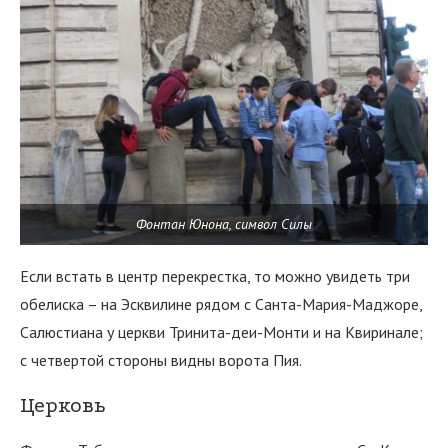
Фонтан Юнона, символ Силы
Если встать в центр перекрестка, то можно увидеть три
обелиска – на Эсквилине рядом с Санта-Мария-Маджоре,
Салюстиана у церкви Тринита-деи-Монти и на Квиринале;
с четвертой стороны видны ворота Пия.
Церковь