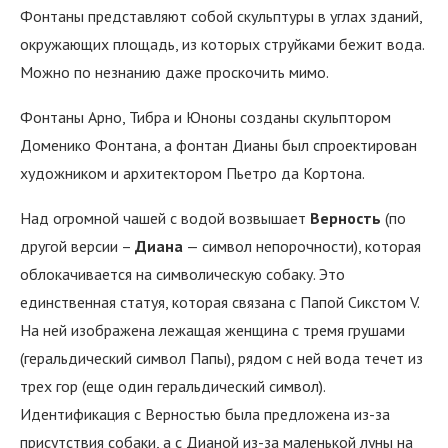
Фонтаны представляют собой скульптуры в углах зданий,
окружающих площадь, из которых струйками бежит вода.
Можно по незнанию даже проскочить мимо.
Фонтаны Арно, Тибра и Юноны созданы скульптором
Доменико Фонтана, а фонтан Дианы был спроектирован
художником и архитектором Пьетро да Кортона.
Над огромной чашей с водой возвышает
Верность
(по
другой версии –
Диана
— символ непорочности), которая
облокачивается на символическую собаку. Это
единственная статуя, которая связана с Папой Сикстом V.
На ней изображена лежащая женщина с тремя грушами
(геральдический символ Папы), рядом с ней вода течет из
трех гор (еще один геральдический символ).
Идентификация с Верностью была предложена из-за
присутствия собаки, а с Дианой из-за маленькой луны на