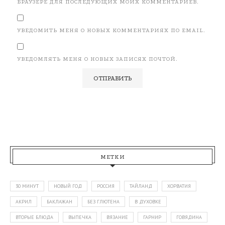
БРАУЗЕРЕ ДЛЯ ПОСЛЕДУЮЩИХ МОИХ КОММЕНТАРИЕВ.
УВЕДОМИТЬ МЕНЯ О НОВЫХ КОММЕНТАРИЯХ ПО EMAIL.
УВЕДОМЛЯТЬ МЕНЯ О НОВЫХ ЗАПИСЯХ ПОЧТОЙ.
МЕТКИ
30 МИНУТ
НОВЫЙ ГОД
РОССИЯ
ТАЙЛАНД
ХОРВАТИЯ
АКРИЛ
БАКЛАЖАН
БЕЗ ГЛЮТЕНА
В ДУХОВКЕ
ВТОРЫЕ БЛЮДА
ВЫПЕЧКА
ВЯЗАНИЕ
ГАРНИР
ГОВЯДИНА