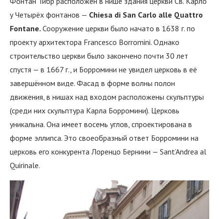
Фонтан Тибр расположен в нише здания церкви Св. Карло
у Четырёх фонтанов —
Chiesa di San Carlo alle Quattro
Fontane.
Сооружение церкви было начато в 1638 г. по
проекту архитектора Francesco Borromini. Однако
строительство церкви было закончено почти 30 лет
спустя — в 1667 г., и Борромини не увидел церковь в её
завершённом виде. Фасад в форме волны полон
движения, в нишах над входом расположены скульптуры
(среди них скульптура Карла Борромини). Церковь
уникальна. Она имеет восемь углов, спроектирована в
форме эллипса. Это своеобразный ответ Борромини на
церковь его конкурента Лоренцо Бернини — Sant’Andrea al
Quirinale.