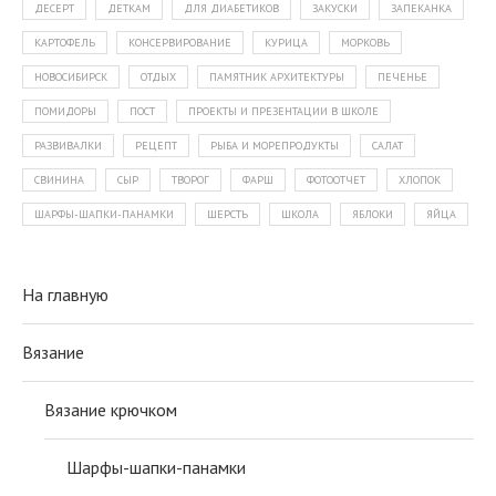
ДЕСЕРТ
ДЕТКАМ
ДЛЯ ДИАБЕТИКОВ
ЗАКУСКИ
ЗАПЕКАНКА
КАРТОФЕЛЬ
КОНСЕРВИРОВАНИЕ
КУРИЦА
МОРКОВЬ
НОВОСИБИРСК
ОТДЫХ
ПАМЯТНИК АРХИТЕКТУРЫ
ПЕЧЕНЬЕ
ПОМИДОРЫ
ПОСТ
ПРОЕКТЫ И ПРЕЗЕНТАЦИИ В ШКОЛЕ
РАЗВИВАЛКИ
РЕЦЕПТ
РЫБА И МОРЕПРОДУКТЫ
САЛАТ
СВИНИНА
СЫР
ТВОРОГ
ФАРШ
ФОТООТЧЕТ
ХЛОПОК
ШАРФЫ-ШАПКИ-ПАНАМКИ
ШЕРСТЬ
ШКОЛА
ЯБЛОКИ
ЯЙЦА
На главную
Вязание
Вязание крючком
Шарфы-шапки-панамки