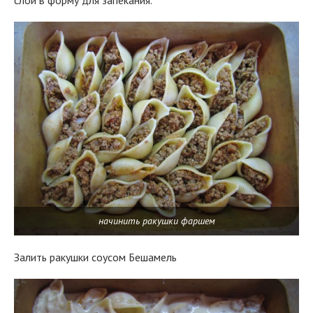
начинить ракушки фаршем
Залить ракушки соусом Бешамель