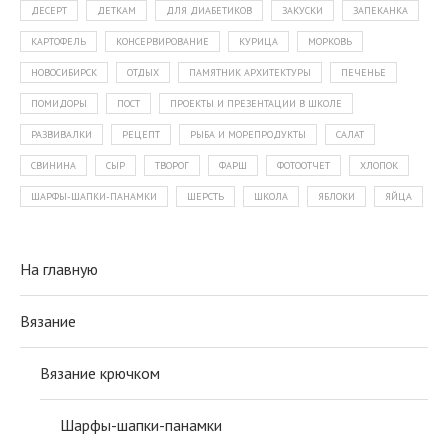
ДЕСЕРТ
ДЕТКАМ
ДЛЯ ДИАБЕТИКОВ
ЗАКУСКИ
ЗАПЕКАНКА
КАРТОФЕЛЬ
КОНСЕРВИРОВАНИЕ
КУРИЦА
МОРКОВЬ
НОВОСИБИРСК
ОТДЫХ
ПАМЯТНИК АРХИТЕКТУРЫ
ПЕЧЕНЬЕ
ПОМИДОРЫ
ПОСТ
ПРОЕКТЫ И ПРЕЗЕНТАЦИИ В ШКОЛЕ
РАЗВИВАЛКИ
РЕЦЕПТ
РЫБА И МОРЕПРОДУКТЫ
САЛАТ
СВИНИНА
СЫР
ТВОРОГ
ФАРШ
ФОТООТЧЕТ
ХЛОПОК
ШАРФЫ-ШАПКИ-ПАНАМКИ
ШЕРСТЬ
ШКОЛА
ЯБЛОКИ
ЯЙЦА
На главную
Вязание
Вязание крючком
Шарфы-шапки-панамки