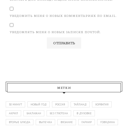
УВЕДОМИТЬ МЕНЯ О НОВЫХ КОММЕНТАРИЯХ ПО EMAIL.
УВЕДОМЛЯТЬ МЕНЯ О НОВЫХ ЗАПИСЯХ ПОЧТОЙ.
МЕТКИ
30 МИНУТ
НОВЫЙ ГОД
РОССИЯ
ТАЙЛАНД
ХОРВАТИЯ
АКРИЛ
БАКЛАЖАН
БЕЗ ГЛЮТЕНА
В ДУХОВКЕ
ВТОРЫЕ БЛЮДА
ВЫПЕЧКА
ВЯЗАНИЕ
ГАРНИР
ГОВЯДИНА