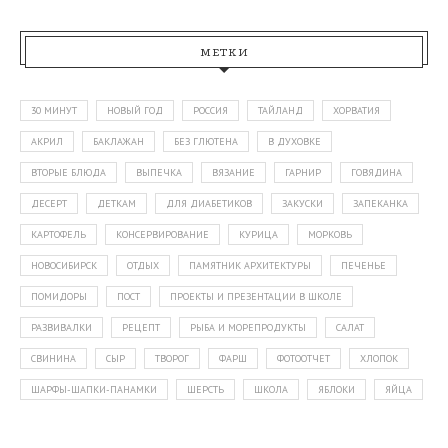
МЕТКИ
30 МИНУТ
НОВЫЙ ГОД
РОССИЯ
ТАЙЛАНД
ХОРВАТИЯ
АКРИЛ
БАКЛАЖАН
БЕЗ ГЛЮТЕНА
В ДУХОВКЕ
ВТОРЫЕ БЛЮДА
ВЫПЕЧКА
ВЯЗАНИЕ
ГАРНИР
ГОВЯДИНА
ДЕСЕРТ
ДЕТКАМ
ДЛЯ ДИАБЕТИКОВ
ЗАКУСКИ
ЗАПЕКАНКА
КАРТОФЕЛЬ
КОНСЕРВИРОВАНИЕ
КУРИЦА
МОРКОВЬ
НОВОСИБИРСК
ОТДЫХ
ПАМЯТНИК АРХИТЕКТУРЫ
ПЕЧЕНЬЕ
ПОМИДОРЫ
ПОСТ
ПРОЕКТЫ И ПРЕЗЕНТАЦИИ В ШКОЛЕ
РАЗВИВАЛКИ
РЕЦЕПТ
РЫБА И МОРЕПРОДУКТЫ
САЛАТ
СВИНИНА
СЫР
ТВОРОГ
ФАРШ
ФОТООТЧЕТ
ХЛОПОК
ШАРФЫ-ШАПКИ-ПАНАМКИ
ШЕРСТЬ
ШКОЛА
ЯБЛОКИ
ЯЙЦА