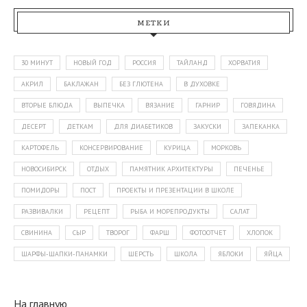
МЕТКИ
30 МИНУТ
НОВЫЙ ГОД
РОССИЯ
ТАЙЛАНД
ХОРВАТИЯ
АКРИЛ
БАКЛАЖАН
БЕЗ ГЛЮТЕНА
В ДУХОВКЕ
ВТОРЫЕ БЛЮДА
ВЫПЕЧКА
ВЯЗАНИЕ
ГАРНИР
ГОВЯДИНА
ДЕСЕРТ
ДЕТКАМ
ДЛЯ ДИАБЕТИКОВ
ЗАКУСКИ
ЗАПЕКАНКА
КАРТОФЕЛЬ
КОНСЕРВИРОВАНИЕ
КУРИЦА
МОРКОВЬ
НОВОСИБИРСК
ОТДЫХ
ПАМЯТНИК АРХИТЕКТУРЫ
ПЕЧЕНЬЕ
ПОМИДОРЫ
ПОСТ
ПРОЕКТЫ И ПРЕЗЕНТАЦИИ В ШКОЛЕ
РАЗВИВАЛКИ
РЕЦЕПТ
РЫБА И МОРЕПРОДУКТЫ
САЛАТ
СВИНИНА
СЫР
ТВОРОГ
ФАРШ
ФОТООТЧЕТ
ХЛОПОК
ШАРФЫ-ШАПКИ-ПАНАМКИ
ШЕРСТЬ
ШКОЛА
ЯБЛОКИ
ЯЙЦА
На главную