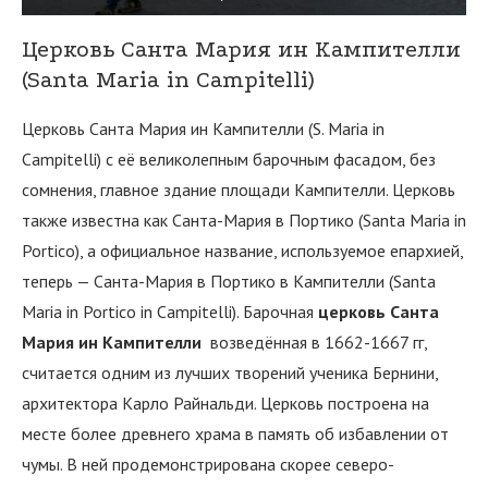
Церковь Санта Мария ин Кампителли
(
Santa Maria in Campitelli)
Церковь Санта Мария ин Кампителли (S. Maria in
Campitelli) с её великолепным барочным фасадом, без
сомнения, главное здание площади Кампителли. Церковь
также известна как Санта-Мария в Портико (
Santa Maria in
Portico
), а официальное название, используемое епархией,
теперь — Санта-Мария в Портико в Кампителли (
Santa
Maria in Portico in Campitelli)
. Барочная
церковь Санта
Мария ин Кампителли
возведённая в 1662-1667 гг,
считается одним из лучших творений ученика Бернини,
архитектора Карло Райнальди. Церковь построена на
месте более древнего храма в память об избавлении от
чумы. В ней продемонстрирована скорее северо-