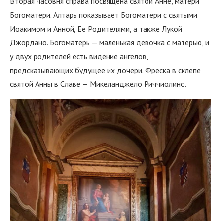
Вторая часовня справа посвящена святой Анне, матери
Богоматери. Алтарь показывает Богоматери с святыми
Иоакимом и Анной, Ее Родителями, а также Лукой
Джордано. Богоматерь — маленькая девочка с матерью, и
у двух родителей есть видение ангелов,
предсказывающих будущее их дочери. Фреска в склепе
святой Анны в Славе — Микеланджело Риччиолино.