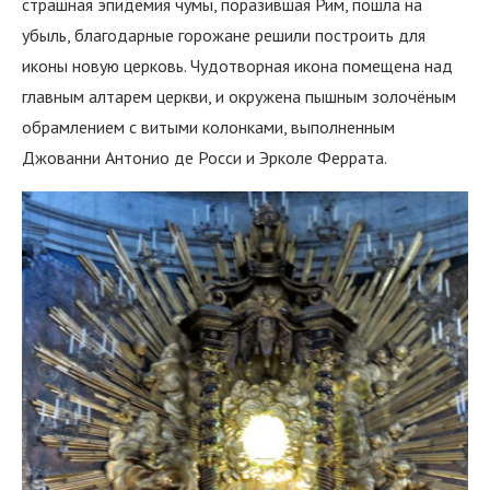
страшная эпидемия чумы, поразившая Рим, пошла на
убыль, благодарные горожане решили построить для
иконы новую церковь. Чудотворная икона помещена над
главным алтарем церкви, и окружена пышным золочёным
обрамлением с витыми колонками, выполненным
Джованни Антонио де Росси и Эрколе Феррата.