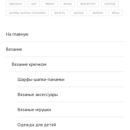
СВИНИНА
СЫР
ТВОРОГ
ФАРШ
ФОТООТЧЕТ
ХЛОПОК
ШАРФЫ-ШАПКИ-ПАНАМКИ
ШЕРСТЬ
ШКОЛА
ЯБЛОКИ
ЯЙЦА
На главную
Вязание
Вязание крючком
Шарфы-шапки-панамки
Вязаные аксессуары
Вязаные игрушки
Одежда для детей