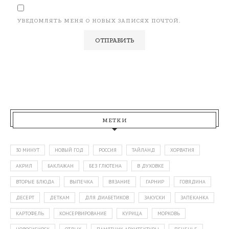
УВЕДОМЛЯТЬ МЕНЯ О НОВЫХ ЗАПИСЯХ ПОЧТОЙ.
МЕТКИ
30 МИНУТ
НОВЫЙ ГОД
РОССИЯ
ТАЙЛАНД
ХОРВАТИЯ
АКРИЛ
БАКЛАЖАН
БЕЗ ГЛЮТЕНА
В ДУХОВКЕ
ВТОРЫЕ БЛЮДА
ВЫПЕЧКА
ВЯЗАНИЕ
ГАРНИР
ГОВЯДИНА
ДЕСЕРТ
ДЕТКАМ
ДЛЯ ДИАБЕТИКОВ
ЗАКУСКИ
ЗАПЕКАНКА
КАРТОФЕЛЬ
КОНСЕРВИРОВАНИЕ
КУРИЦА
МОРКОВЬ