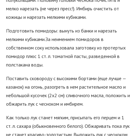
полукольцами. Половину головки чеснока почистить и
мелко нарезать (не через пресс!). Имбирь очистить от
кожицы и нарезать мелкими кубиками.
Подготовить помидоры: вынуть из банки и нарезать
мелкими кубиками.За неимением помидоров в
собственном соку использовала заготовку из протертых
помидор плюс 1 ст. л. томатной пасты, разведенной в
полстакана воды.
Поставить сковороду с высокими бортами (еще лучше —
казанок) на огонь, разогреть в нем растительное масло и
небольшой кусочек (2х2 см) сливочного масла, положить и
обжарить лук с чесноком и имбирем.
Как только лук станет мягким, присыпать его перцем и 1
ст. л. сахара (обыкновенного белого). Обжаривать пока лук
не станет красиво-золотистым. Выложить лук с чесноком