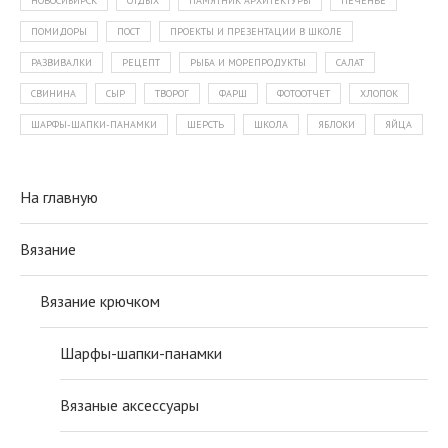
НОВОСИБИРСК
ОТДЫХ
ПАМЯТНИК АРХИТЕКТУРЫ
ПЕЧЕНЬЕ
ПОМИДОРЫ
ПОСТ
ПРОЕКТЫ И ПРЕЗЕНТАЦИИ В ШКОЛЕ
РАЗВИВАЛКИ
РЕЦЕПТ
РЫБА И МОРЕПРОДУКТЫ
САЛАТ
СВИНИНА
СЫР
ТВОРОГ
ФАРШ
ФОТООТЧЕТ
ХЛОПОК
ШАРФЫ-ШАПКИ-ПАНАМКИ
ШЕРСТЬ
ШКОЛА
ЯБЛОКИ
ЯЙЦА
На главную
Вязание
Вязание крючком
Шарфы-шапки-панамки
Вязаные аксессуары