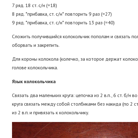
7 ряд. 18 ст. с/н (=18)
8 ряд. *прибавка, ст. с/н* повторить 9 раз (=27)
9 ряд. *прибавка, ст. с/н* повторить 13 раз (=40)
Сложить получившийся колокольчик пополам и связать пол
оборвать и закрепить.
Для короны колокола (колечко, за которое держат колоколь
голове колокольчика.
Язык колокольчика
Связать два маленьких круга: цепочка из 2 в.п., 6 ст. б/н 
круга связать между собой столбиками без накида (по 2 ст
из 2 в.п. и привязать к колокольчику.