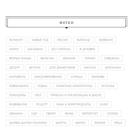
МЕТКИ
30 МИНУТ
НОВЫЙ ГОД
РОССИЯ
ТАЙЛАНД
ХОРВАТИЯ
АКРИЛ
БАКЛАЖАН
БЕЗ ГЛЮТЕНА
В ДУХОВКЕ
ВТОРЫЕ БЛЮДА
ВЫПЕЧКА
ВЯЗАНИЕ
ГАРНИР
ГОВЯДИНА
ДЕСЕРТ
ДЕТКАМ
ДЛЯ ДИАБЕТИКОВ
ЗАКУСКИ
ЗАПЕКАНКА
КАРТОФЕЛЬ
КОНСЕРВИРОВАНИЕ
КУРИЦА
МОРКОВЬ
НОВОСИБИРСК
ОТДЫХ
ПАМЯТНИК АРХИТЕКТУРЫ
ПЕЧЕНЬЕ
ПОМИДОРЫ
ПОСТ
ПРОЕКТЫ И ПРЕЗЕНТАЦИИ В ШКОЛЕ
РАЗВИВАЛКИ
РЕЦЕПТ
РЫБА И МОРЕПРОДУКТЫ
САЛАТ
СВИНИНА
СЫР
ТВОРОГ
ФАРШ
ФОТООТЧЕТ
ХЛОПОК
ШАРФЫ-ШАПКИ-ПАНАМКИ
ШЕРСТЬ
ШКОЛА
ЯБЛОКИ
ЯЙЦА