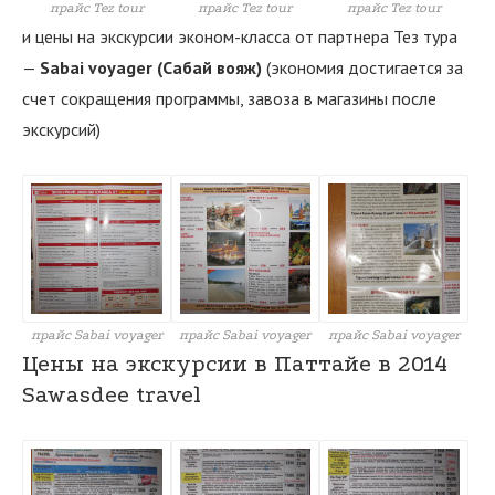
прайс Tez tour
прайс Tez tour
прайс Tez tour
и цены на экскурсии эконом-класса от партнера Тез тура
—
Sabai voyager (Сабай вояж)
(экономия достигается за
счет сокращения программы, завоза в магазины после
экскурсий)
прайс Sabai voyager
прайс Sabai voyager
прайс Sabai voyager
Цены на экскурсии в Паттайе в 2014
Sawasdee travel