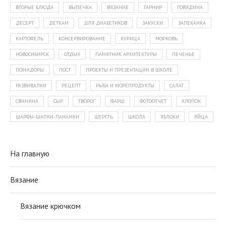
ВТОРЫЕ БЛЮДА
ВЫПЕЧКА
ВЯЗАНИЕ
ГАРНИР
ГОВЯДИНА
ДЕСЕРТ
ДЕТКАМ
ДЛЯ ДИАБЕТИКОВ
ЗАКУСКИ
ЗАПЕКАНКА
КАРТОФЕЛЬ
КОНСЕРВИРОВАНИЕ
КУРИЦА
МОРКОВЬ
НОВОСИБИРСК
ОТДЫХ
ПАМЯТНИК АРХИТЕКТУРЫ
ПЕЧЕНЬЕ
ПОМИДОРЫ
ПОСТ
ПРОЕКТЫ И ПРЕЗЕНТАЦИИ В ШКОЛЕ
РАЗВИВАЛКИ
РЕЦЕПТ
РЫБА И МОРЕПРОДУКТЫ
САЛАТ
СВИНИНА
СЫР
ТВОРОГ
ФАРШ
ФОТООТЧЕТ
ХЛОПОК
ШАРФЫ-ШАПКИ-ПАНАМКИ
ШЕРСТЬ
ШКОЛА
ЯБЛОКИ
ЯЙЦА
На главную
Вязание
Вязание крючком