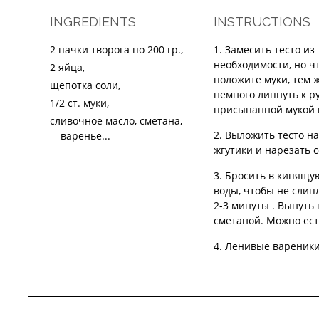
INGREDIENTS
INSTRUCTIONS
2 пачки творога по 200 гр.,
Замесить тесто из 
необходимости, но ч
2 яйца,
положите муки, тем ж
щепотка соли,
немного липнуть к р
1/2 ст. муки,
присыпанной мукой 
сливочное масло, сметана,
Выложить тесто на
варенье...
жгутики и нарезать с
Бросить в кипящу
воды, чтобы не слип
2-3 минуты . Вынуть
сметаной. Можно ест
Ленивые вареники 