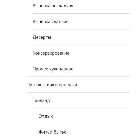
Выпечка несладкая
Выпечка сладкая
Десерты
Консервирование
САМЫЙ ПРОСТОЙ
КАЛЬМАРЫ В ТОМАТНО
Прочее кулинарное
КАРТОФЕЛЬНЫЙ СУП
СОУСЕ (РЕЦЕПТ)
21 октября, 2021
11 мая, 2013
Путешествия и прогулки
Таиланд
Отдых
Житьё-бытьё