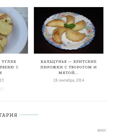
 УГЛЯХ
КАЛЬЦУНЬЯ — КРИТСКИЕ
КУРИ
РБЕКЮ С
ПИРОЖКИ С ТВОРОГОМ И
М
МЯТОЙ...
013
18 сентября, 2014
ТАРИЯ
REPLY