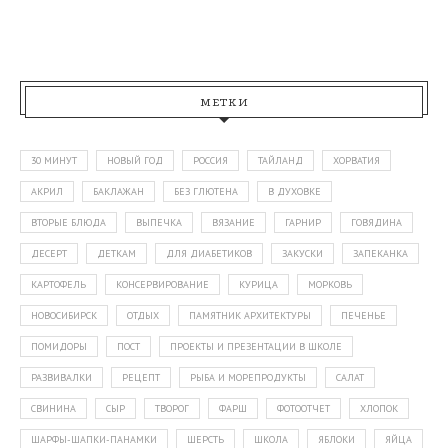
МЕТКИ
30 МИНУТ
НОВЫЙ ГОД
РОССИЯ
ТАЙЛАНД
ХОРВАТИЯ
АКРИЛ
БАКЛАЖАН
БЕЗ ГЛЮТЕНА
В ДУХОВКЕ
ВТОРЫЕ БЛЮДА
ВЫПЕЧКА
ВЯЗАНИЕ
ГАРНИР
ГОВЯДИНА
ДЕСЕРТ
ДЕТКАМ
ДЛЯ ДИАБЕТИКОВ
ЗАКУСКИ
ЗАПЕКАНКА
КАРТОФЕЛЬ
КОНСЕРВИРОВАНИЕ
КУРИЦА
МОРКОВЬ
НОВОСИБИРСК
ОТДЫХ
ПАМЯТНИК АРХИТЕКТУРЫ
ПЕЧЕНЬЕ
ПОМИДОРЫ
ПОСТ
ПРОЕКТЫ И ПРЕЗЕНТАЦИИ В ШКОЛЕ
РАЗВИВАЛКИ
РЕЦЕПТ
РЫБА И МОРЕПРОДУКТЫ
САЛАТ
СВИНИНА
СЫР
ТВОРОГ
ФАРШ
ФОТООТЧЕТ
ХЛОПОК
ШАРФЫ-ШАПКИ-ПАНАМКИ
ШЕРСТЬ
ШКОЛА
ЯБЛОКИ
ЯЙЦА