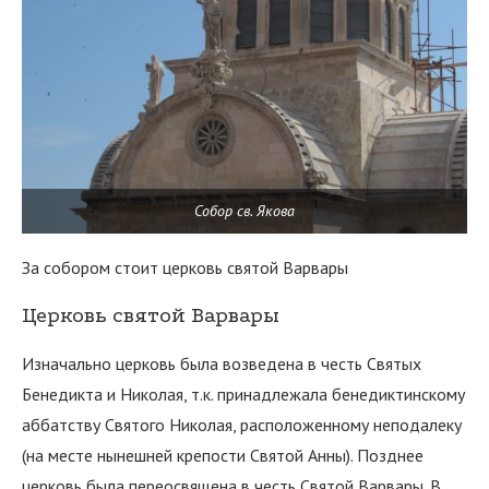
Собор св. Якова
За собором стоит церковь святой Варвары
Церковь святой Варвары
Изначально церковь была возведена в честь Святых
Бенедикта и Николая, т.к. принадлежала бенедиктинскому
аббатству Святого Николая, расположенному неподалеку
(на месте нынешней крепости Святой Анны). Позднее
церковь была переосвящена в честь Святой Варвары. В