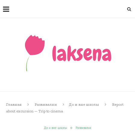
Главная
Развивалки
До и вне школы
Report
about excursion — Trip to cinema
До и вне школы
Развивалки