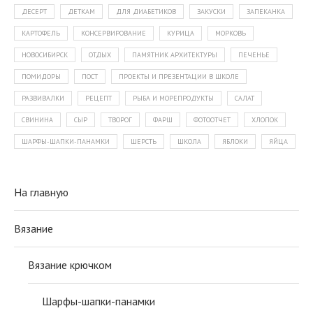
ДЕСЕРТ
ДЕТКАМ
ДЛЯ ДИАБЕТИКОВ
ЗАКУСКИ
ЗАПЕКАНКА
КАРТОФЕЛЬ
КОНСЕРВИРОВАНИЕ
КУРИЦА
МОРКОВЬ
НОВОСИБИРСК
ОТДЫХ
ПАМЯТНИК АРХИТЕКТУРЫ
ПЕЧЕНЬЕ
ПОМИДОРЫ
ПОСТ
ПРОЕКТЫ И ПРЕЗЕНТАЦИИ В ШКОЛЕ
РАЗВИВАЛКИ
РЕЦЕПТ
РЫБА И МОРЕПРОДУКТЫ
САЛАТ
СВИНИНА
СЫР
ТВОРОГ
ФАРШ
ФОТООТЧЕТ
ХЛОПОК
ШАРФЫ-ШАПКИ-ПАНАМКИ
ШЕРСТЬ
ШКОЛА
ЯБЛОКИ
ЯЙЦА
На главную
Вязание
Вязание крючком
Шарфы-шапки-панамки