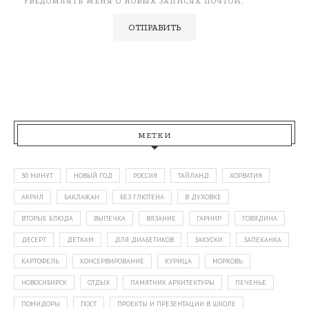
УВЕДОМЛЯТЬ МЕНЯ О НОВЫХ ЗАПИСЯХ ПОЧТОЙ.
МЕТКИ
30 МИНУТ
НОВЫЙ ГОД
РОССИЯ
ТАЙЛАНД
ХОРВАТИЯ
АКРИЛ
БАКЛАЖАН
БЕЗ ГЛЮТЕНА
В ДУХОВКЕ
ВТОРЫЕ БЛЮДА
ВЫПЕЧКА
ВЯЗАНИЕ
ГАРНИР
ГОВЯДИНА
ДЕСЕРТ
ДЕТКАМ
ДЛЯ ДИАБЕТИКОВ
ЗАКУСКИ
ЗАПЕКАНКА
КАРТОФЕЛЬ
КОНСЕРВИРОВАНИЕ
КУРИЦА
МОРКОВЬ
НОВОСИБИРСК
ОТДЫХ
ПАМЯТНИК АРХИТЕКТУРЫ
ПЕЧЕНЬЕ
ПОМИДОРЫ
ПОСТ
ПРОЕКТЫ И ПРЕЗЕНТАЦИИ В ШКОЛЕ