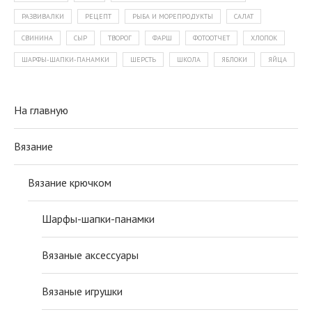
РАЗВИВАЛКИ
РЕЦЕПТ
РЫБА И МОРЕПРОДУКТЫ
САЛАТ
СВИНИНА
СЫР
ТВОРОГ
ФАРШ
ФОТООТЧЕТ
ХЛОПОК
ШАРФЫ-ШАПКИ-ПАНАМКИ
ШЕРСТЬ
ШКОЛА
ЯБЛОКИ
ЯЙЦА
На главную
Вязание
Вязание крючком
Шарфы-шапки-панамки
Вязаные аксессуары
Вязаные игрушки