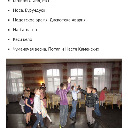
Гангнам стайл, PSY
Носа, Бурундуки
Недетское время, Дискотека Авария
Ha-fa-na-na
Кеси кело
Чумачечая весна, Потап и Настя Каменских