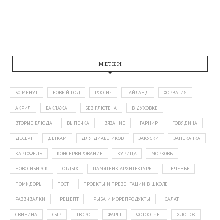
МЕТКИ
30 МИНУТ
НОВЫЙ ГОД
РОССИЯ
ТАЙЛАНД
ХОРВАТИЯ
АКРИЛ
БАКЛАЖАН
БЕЗ ГЛЮТЕНА
В ДУХОВКЕ
ВТОРЫЕ БЛЮДА
ВЫПЕЧКА
ВЯЗАНИЕ
ГАРНИР
ГОВЯДИНА
ДЕСЕРТ
ДЕТКАМ
ДЛЯ ДИАБЕТИКОВ
ЗАКУСКИ
ЗАПЕКАНКА
КАРТОФЕЛЬ
КОНСЕРВИРОВАНИЕ
КУРИЦА
МОРКОВЬ
НОВОСИБИРСК
ОТДЫХ
ПАМЯТНИК АРХИТЕКТУРЫ
ПЕЧЕНЬЕ
ПОМИДОРЫ
ПОСТ
ПРОЕКТЫ И ПРЕЗЕНТАЦИИ В ШКОЛЕ
РАЗВИВАЛКИ
РЕЦЕПТ
РЫБА И МОРЕПРОДУКТЫ
САЛАТ
СВИНИНА
СЫР
ТВОРОГ
ФАРШ
ФОТООТЧЕТ
ХЛОПОК