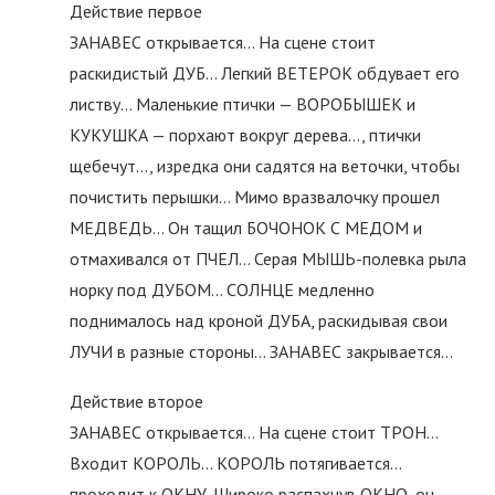
Действие первое
ЗАНАВЕС открывается… На сцене стоит
раскидистый ДУБ… Легкий ВЕТЕРОК обдувает его
листву… Маленькие птички — ВОРОБЫШЕК и
КУКУШКА — порхают вокруг дерева…, птички
щебечут…, изредка они садятся на веточки, чтобы
почистить перышки… Мимо вразвалочку прошел
МЕДВЕДЬ… Он тащил БОЧОНОК С МЕДОМ и
отмахивался от ПЧЕЛ… Серая МЫШЬ-полевка рыла
норку под ДУБОМ… СОЛНЦЕ медленно
поднималось над кроной ДУБА, раскидывая свои
ЛУЧИ в разные стороны… ЗАНАВЕС закрывается…
Действие второе
ЗАНАВЕС открывается… На сцене стоит ТРОН…
Входит КОРОЛЬ… КОРОЛЬ потягивается…
проходит к ОКНУ. Широко распахнув ОКНО, он