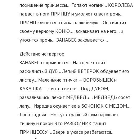
похищение принцессы… Топают ногами… КОРОЛЕВА
падает в ноги ПРИНЦУ и умоляет спасти дочь…
ПРИНЦ клянется отыскать любимую… Он свистит
своему верному КОНЮ…, вскакивает на него… и
уносится прочь… ЗАНАВЕС закрывается…
Действие четвертое
ЗАНАВЕС открывается… На сцене стоит
раскидистый ДУБ… Легкий ВЕТЕРОК обдувает его
листву… Маленькие птички — ВОРОБЫШЕК и
КУКУШКА — спят на ветке… Под ДУБОМ,
развалившись, лежит МЕДВЕДЬ… МЕДВЕДЬ сосет
лапу… Изредка окунает ее в БОЧОНОК С МЕДОМ…
Лапа задняя… Но тут страшный шум нарушает
тишину и покой. Это РАЗБОЙНИК тащит
ПРИНЦЕССУ … Звери в ужасе разбегаются…