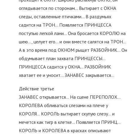
оглядывается по сторонам… Вытирает с ОКНА
следы, оставленные птичками… В раздумьях
садится на ТРОН… Появляется ПРИНЦЕССА
поступью легкой лани… Она бросается КОРОЛЮ на
шею…, целует его… и они вместе салятся на ТРОН…
А в это время под ОКНОМ рыщет РАЗБОЙНИК… Он
обдумывает план захвата ПРИНЦЕССЫ…
ПРИНЦЕССА садится у ОКНА… РАЗБОЙНИК
хватает ее и уносит… ЗАНАВЕС закрывается…
Действие третье
ЗАНАВЕС открывается… На сцене ПЕРЕПОЛОХ…
КОРОЛЕВА обливаться слезами на плече у
КОРОЛЯ… КОРОЛЬ вытирает скупую слезу… и
мечется как тигр в клетке… Появляется ПРИНЦ…
КОРОЛЬ и КОРОЛЕВА в красках описывают