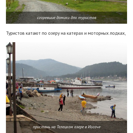
сгоревшие домики для туристов
Туристов катают по озеру на катерах и моторных лодках,
пристань на Телецком озере в Иогаче