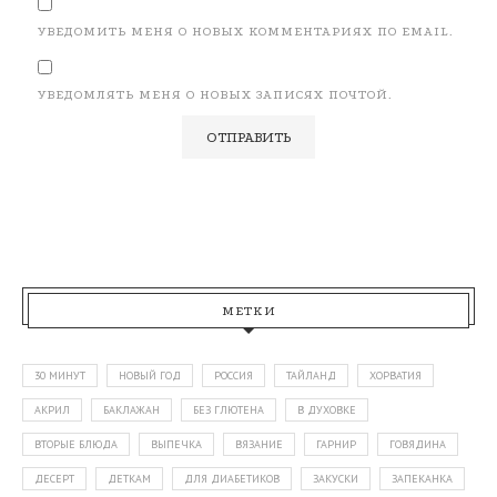
УВЕДОМИТЬ МЕНЯ О НОВЫХ КОММЕНТАРИЯХ ПО EMAIL.
УВЕДОМЛЯТЬ МЕНЯ О НОВЫХ ЗАПИСЯХ ПОЧТОЙ.
МЕТКИ
30 МИНУТ
НОВЫЙ ГОД
РОССИЯ
ТАЙЛАНД
ХОРВАТИЯ
АКРИЛ
БАКЛАЖАН
БЕЗ ГЛЮТЕНА
В ДУХОВКЕ
ВТОРЫЕ БЛЮДА
ВЫПЕЧКА
ВЯЗАНИЕ
ГАРНИР
ГОВЯДИНА
ДЕСЕРТ
ДЕТКАМ
ДЛЯ ДИАБЕТИКОВ
ЗАКУСКИ
ЗАПЕКАНКА