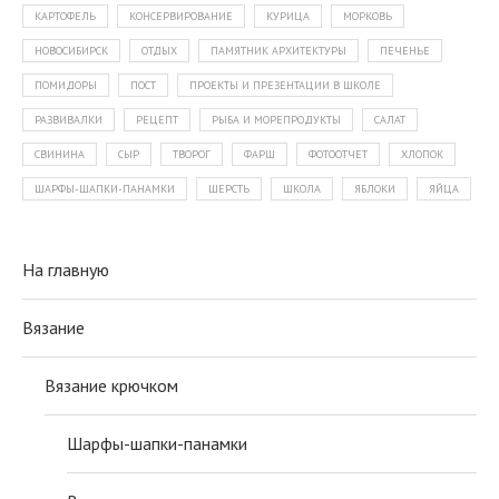
КАРТОФЕЛЬ
КОНСЕРВИРОВАНИЕ
КУРИЦА
МОРКОВЬ
НОВОСИБИРСК
ОТДЫХ
ПАМЯТНИК АРХИТЕКТУРЫ
ПЕЧЕНЬЕ
ПОМИДОРЫ
ПОСТ
ПРОЕКТЫ И ПРЕЗЕНТАЦИИ В ШКОЛЕ
РАЗВИВАЛКИ
РЕЦЕПТ
РЫБА И МОРЕПРОДУКТЫ
САЛАТ
СВИНИНА
СЫР
ТВОРОГ
ФАРШ
ФОТООТЧЕТ
ХЛОПОК
ШАРФЫ-ШАПКИ-ПАНАМКИ
ШЕРСТЬ
ШКОЛА
ЯБЛОКИ
ЯЙЦА
На главную
Вязание
Вязание крючком
Шарфы-шапки-панамки