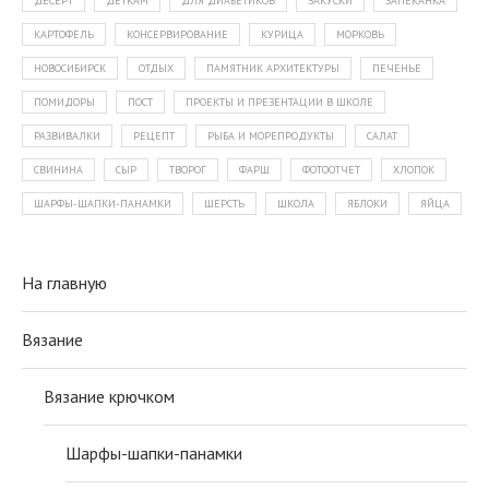
ДЕСЕРТ
ДЕТКАМ
ДЛЯ ДИАБЕТИКОВ
ЗАКУСКИ
ЗАПЕКАНКА
КАРТОФЕЛЬ
КОНСЕРВИРОВАНИЕ
КУРИЦА
МОРКОВЬ
НОВОСИБИРСК
ОТДЫХ
ПАМЯТНИК АРХИТЕКТУРЫ
ПЕЧЕНЬЕ
ПОМИДОРЫ
ПОСТ
ПРОЕКТЫ И ПРЕЗЕНТАЦИИ В ШКОЛЕ
РАЗВИВАЛКИ
РЕЦЕПТ
РЫБА И МОРЕПРОДУКТЫ
САЛАТ
СВИНИНА
СЫР
ТВОРОГ
ФАРШ
ФОТООТЧЕТ
ХЛОПОК
ШАРФЫ-ШАПКИ-ПАНАМКИ
ШЕРСТЬ
ШКОЛА
ЯБЛОКИ
ЯЙЦА
На главную
Вязание
Вязание крючком
Шарфы-шапки-панамки