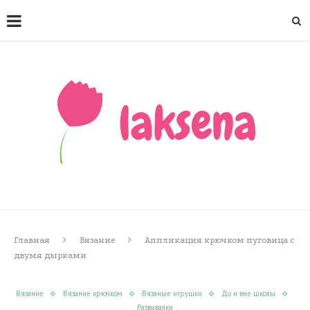
Главная
Вязание
Аппликация крючком пуговица с
двумя дырками
Вязание
Вязание крючком
Вязаные игрушки
До и вне школы
Развивалки