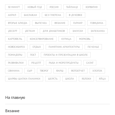
30 МИНУТ
НОВЫЙ ГОД
РОССИЯ
ТАЙЛАНД
ХОРВАТИЯ
АКРИЛ
БАКЛАЖАН
БЕЗ ГЛЮТЕНА
В ДУХОВКЕ
ВТОРЫЕ БЛЮДА
ВЫПЕЧКА
ВЯЗАНИЕ
ГАРНИР
ГОВЯДИНА
ДЕСЕРТ
ДЕТКАМ
ДЛЯ ДИАБЕТИКОВ
ЗАКУСКИ
ЗАПЕКАНКА
КАРТОФЕЛЬ
КОНСЕРВИРОВАНИЕ
КУРИЦА
МОРКОВЬ
НОВОСИБИРСК
ОТДЫХ
ПАМЯТНИК АРХИТЕКТУРЫ
ПЕЧЕНЬЕ
ПОМИДОРЫ
ПОСТ
ПРОЕКТЫ И ПРЕЗЕНТАЦИИ В ШКОЛЕ
РАЗВИВАЛКИ
РЕЦЕПТ
РЫБА И МОРЕПРОДУКТЫ
САЛАТ
СВИНИНА
СЫР
ТВОРОГ
ФАРШ
ФОТООТЧЕТ
ХЛОПОК
ШАРФЫ-ШАПКИ-ПАНАМКИ
ШЕРСТЬ
ШКОЛА
ЯБЛОКИ
ЯЙЦА
На главную
Вязание