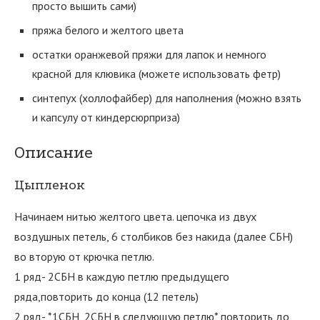
просто вышить сами)
пряжа белого и желтого цвета
остатки оранжевой пряжи для лапок и немного
красной для клювика (можете использовать фетр)
синтепух (холлофайбер) для наполнения (можно взять
и капсулу от киндерсюрприза)
Описание
Цыпленок
Начинаем нитью желтого цвета. цепочка из двух
воздушных петель, 6 столбиков без накида (далее СБН)
во вторую от крючка петлю.
1 ряд- 2СБН в каждую петлю предыдущего
ряда,повторить до конца (12 петель)
2 ряд- *1СБН, 2СБН в следующую петлю* повторить до