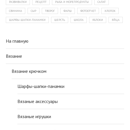
РАЗВИВАЛКИ
РЕЦЕПТ
РЫБА И МОРЕПРОДУКТЫ
САЛАТ
СВИНИНА
СЫР
ТВОРОГ
ФАРШ
ФОТООТЧЕТ
ХЛОПОК
ШАРФЫ-ШАПКИ-ПАНАМКИ
ШЕРСТЬ
ШКОЛА
ЯБЛОКИ
ЯЙЦА
На главную
Вязание
Вязание крючком
Шарфы-шапки-панамки
Вязаные аксессуары
Вязаные игрушки