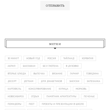
МЕТКИ
30 МИНУТ
НОВЫЙ ГОД
РОССИЯ
ТАЙЛАНД
ХОРВАТИЯ
АКРИЛ
БАКЛАЖАН
БЕЗ ГЛЮТЕНА
В ДУХОВКЕ
ВТОРЫЕ БЛЮДА
ВЫПЕЧКА
ВЯЗАНИЕ
ГАРНИР
ГОВЯДИНА
ДЕСЕРТ
ДЕТКАМ
ДЛЯ ДИАБЕТИКОВ
ЗАКУСКИ
ЗАПЕКАНКА
КАРТОФЕЛЬ
КОНСЕРВИРОВАНИЕ
КУРИЦА
МОРКОВЬ
НОВОСИБИРСК
ОТДЫХ
ПАМЯТНИК АРХИТЕКТУРЫ
ПЕЧЕНЬЕ
ПОМИДОРЫ
ПОСТ
ПРОЕКТЫ И ПРЕЗЕНТАЦИИ В ШКОЛЕ