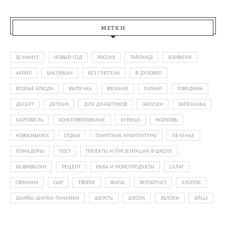
МЕТКИ
30 МИНУТ
НОВЫЙ ГОД
РОССИЯ
ТАЙЛАНД
ХОРВАТИЯ
АКРИЛ
БАКЛАЖАН
БЕЗ ГЛЮТЕНА
В ДУХОВКЕ
ВТОРЫЕ БЛЮДА
ВЫПЕЧКА
ВЯЗАНИЕ
ГАРНИР
ГОВЯДИНА
ДЕСЕРТ
ДЕТКАМ
ДЛЯ ДИАБЕТИКОВ
ЗАКУСКИ
ЗАПЕКАНКА
КАРТОФЕЛЬ
КОНСЕРВИРОВАНИЕ
КУРИЦА
МОРКОВЬ
НОВОСИБИРСК
ОТДЫХ
ПАМЯТНИК АРХИТЕКТУРЫ
ПЕЧЕНЬЕ
ПОМИДОРЫ
ПОСТ
ПРОЕКТЫ И ПРЕЗЕНТАЦИИ В ШКОЛЕ
РАЗВИВАЛКИ
РЕЦЕПТ
РЫБА И МОРЕПРОДУКТЫ
САЛАТ
СВИНИНА
СЫР
ТВОРОГ
ФАРШ
ФОТООТЧЕТ
ХЛОПОК
ШАРФЫ-ШАПКИ-ПАНАМКИ
ШЕРСТЬ
ШКОЛА
ЯБЛОКИ
ЯЙЦА