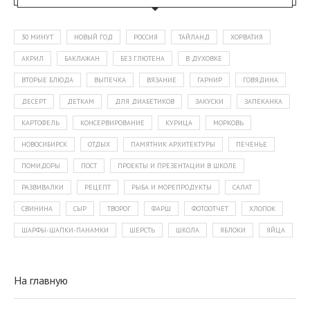
30 МИНУТ
НОВЫЙ ГОД
РОССИЯ
ТАЙЛАНД
ХОРВАТИЯ
АКРИЛ
БАКЛАЖАН
БЕЗ ГЛЮТЕНА
В ДУХОВКЕ
ВТОРЫЕ БЛЮДА
ВЫПЕЧКА
ВЯЗАНИЕ
ГАРНИР
ГОВЯДИНА
ДЕСЕРТ
ДЕТКАМ
ДЛЯ ДИАБЕТИКОВ
ЗАКУСКИ
ЗАПЕКАНКА
КАРТОФЕЛЬ
КОНСЕРВИРОВАНИЕ
КУРИЦА
МОРКОВЬ
НОВОСИБИРСК
ОТДЫХ
ПАМЯТНИК АРХИТЕКТУРЫ
ПЕЧЕНЬЕ
ПОМИДОРЫ
ПОСТ
ПРОЕКТЫ И ПРЕЗЕНТАЦИИ В ШКОЛЕ
РАЗВИВАЛКИ
РЕЦЕПТ
РЫБА И МОРЕПРОДУКТЫ
САЛАТ
СВИНИНА
СЫР
ТВОРОГ
ФАРШ
ФОТООТЧЕТ
ХЛОПОК
ШАРФЫ-ШАПКИ-ПАНАМКИ
ШЕРСТЬ
ШКОЛА
ЯБЛОКИ
ЯЙЦА
На главную