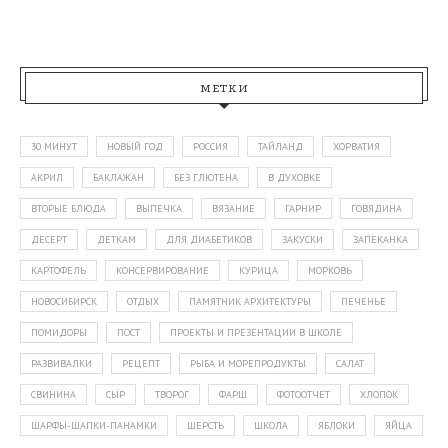
МЕТКИ
30 МИНУТ
НОВЫЙ ГОД
РОССИЯ
ТАЙЛАНД
ХОРВАТИЯ
АКРИЛ
БАКЛАЖАН
БЕЗ ГЛЮТЕНА
В ДУХОВКЕ
ВТОРЫЕ БЛЮДА
ВЫПЕЧКА
ВЯЗАНИЕ
ГАРНИР
ГОВЯДИНА
ДЕСЕРТ
ДЕТКАМ
ДЛЯ ДИАБЕТИКОВ
ЗАКУСКИ
ЗАПЕКАНКА
КАРТОФЕЛЬ
КОНСЕРВИРОВАНИЕ
КУРИЦА
МОРКОВЬ
НОВОСИБИРСК
ОТДЫХ
ПАМЯТНИК АРХИТЕКТУРЫ
ПЕЧЕНЬЕ
ПОМИДОРЫ
ПОСТ
ПРОЕКТЫ И ПРЕЗЕНТАЦИИ В ШКОЛЕ
РАЗВИВАЛКИ
РЕЦЕПТ
РЫБА И МОРЕПРОДУКТЫ
САЛАТ
СВИНИНА
СЫР
ТВОРОГ
ФАРШ
ФОТООТЧЕТ
ХЛОПОК
ШАРФЫ-ШАПКИ-ПАНАМКИ
ШЕРСТЬ
ШКОЛА
ЯБЛОКИ
ЯЙЦА