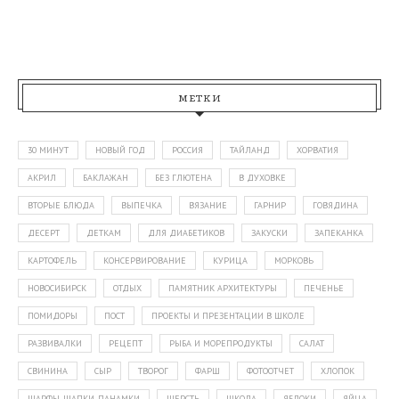
МЕТКИ
30 МИНУТ
НОВЫЙ ГОД
РОССИЯ
ТАЙЛАНД
ХОРВАТИЯ
АКРИЛ
БАКЛАЖАН
БЕЗ ГЛЮТЕНА
В ДУХОВКЕ
ВТОРЫЕ БЛЮДА
ВЫПЕЧКА
ВЯЗАНИЕ
ГАРНИР
ГОВЯДИНА
ДЕСЕРТ
ДЕТКАМ
ДЛЯ ДИАБЕТИКОВ
ЗАКУСКИ
ЗАПЕКАНКА
КАРТОФЕЛЬ
КОНСЕРВИРОВАНИЕ
КУРИЦА
МОРКОВЬ
НОВОСИБИРСК
ОТДЫХ
ПАМЯТНИК АРХИТЕКТУРЫ
ПЕЧЕНЬЕ
ПОМИДОРЫ
ПОСТ
ПРОЕКТЫ И ПРЕЗЕНТАЦИИ В ШКОЛЕ
РАЗВИВАЛКИ
РЕЦЕПТ
РЫБА И МОРЕПРОДУКТЫ
САЛАТ
СВИНИНА
СЫР
ТВОРОГ
ФАРШ
ФОТООТЧЕТ
ХЛОПОК
ШАРФЫ-ШАПКИ-ПАНАМКИ
ШЕРСТЬ
ШКОЛА
ЯБЛОКИ
ЯЙЦА