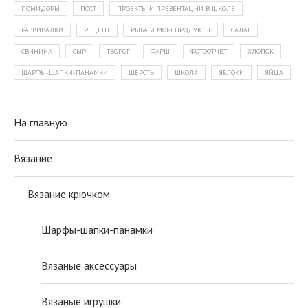
ПОМИДОРЫ
ПОСТ
ПРОЕКТЫ И ПРЕЗЕНТАЦИИ В ШКОЛЕ
РАЗВИВАЛКИ
РЕЦЕПТ
РЫБА И МОРЕПРОДУКТЫ
САЛАТ
СВИНИНА
СЫР
ТВОРОГ
ФАРШ
ФОТООТЧЕТ
ХЛОПОК
ШАРФЫ-ШАПКИ-ПАНАМКИ
ШЕРСТЬ
ШКОЛА
ЯБЛОКИ
ЯЙЦА
На главную
Вязание
Вязание крючком
Шарфы-шапки-панамки
Вязаные аксессуары
Вязаные игрушки