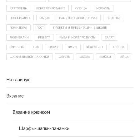
КАРТОФЕЛЬ
КОНСЕРВИРОВАНИЕ
КУРИЦА
МОРКОВЬ
НОВОСИБИРСК
ОТДЫХ
ПАМЯТНИК АРХИТЕКТУРЫ
ПЕЧЕНЬЕ
ПОМИДОРЫ
ПОСТ
ПРОЕКТЫ И ПРЕЗЕНТАЦИИ В ШКОЛЕ
РАЗВИВАЛКИ
РЕЦЕПТ
РЫБА И МОРЕПРОДУКТЫ
САЛАТ
СВИНИНА
СЫР
ТВОРОГ
ФАРШ
ФОТООТЧЕТ
ХЛОПОК
ШАРФЫ-ШАПКИ-ПАНАМКИ
ШЕРСТЬ
ШКОЛА
ЯБЛОКИ
ЯЙЦА
На главную
Вязание
Вязание крючком
Шарфы-шапки-панамки