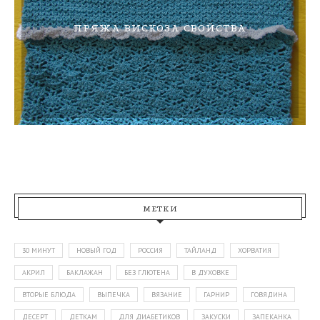
ПРЯЖА ВИСКОЗА СВОЙСТВА
МЕТКИ
30 МИНУТ
НОВЫЙ ГОД
РОССИЯ
ТАЙЛАНД
ХОРВАТИЯ
АКРИЛ
БАКЛАЖАН
БЕЗ ГЛЮТЕНА
В ДУХОВКЕ
ВТОРЫЕ БЛЮДА
ВЫПЕЧКА
ВЯЗАНИЕ
ГАРНИР
ГОВЯДИНА
ДЕСЕРТ
ДЕТКАМ
ДЛЯ ДИАБЕТИКОВ
ЗАКУСКИ
ЗАПЕКАНКА