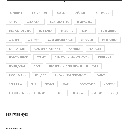
30 МИНУТ
НОВЫЙ ГОД
РОССИЯ
ТАЙЛАНД
ХОРВАТИЯ
АКРИЛ
БАКЛАЖАН
БЕЗ ГЛЮТЕНА
В ДУХОВКЕ
ВТОРЫЕ БЛЮДА
ВЫПЕЧКА
ВЯЗАНИЕ
ГАРНИР
ГОВЯДИНА
ДЕСЕРТ
ДЕТКАМ
ДЛЯ ДИАБЕТИКОВ
ЗАКУСКИ
ЗАПЕКАНКА
КАРТОФЕЛЬ
КОНСЕРВИРОВАНИЕ
КУРИЦА
МОРКОВЬ
НОВОСИБИРСК
ОТДЫХ
ПАМЯТНИК АРХИТЕКТУРЫ
ПЕЧЕНЬЕ
ПОМИДОРЫ
ПОСТ
ПРОЕКТЫ И ПРЕЗЕНТАЦИИ В ШКОЛЕ
РАЗВИВАЛКИ
РЕЦЕПТ
РЫБА И МОРЕПРОДУКТЫ
САЛАТ
СВИНИНА
СЫР
ТВОРОГ
ФАРШ
ФОТООТЧЕТ
ХЛОПОК
ШАРФЫ-ШАПКИ-ПАНАМКИ
ШЕРСТЬ
ШКОЛА
ЯБЛОКИ
ЯЙЦА
На главную